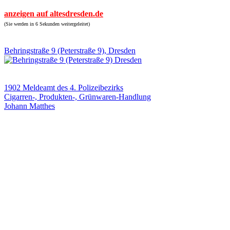
anzeigen auf altesdresden.de
(Sie werden in 6 Sekunden weitergeleitet)
Behringstraße 9 (Peterstraße 9), Dresden
1902 Meldeamt des 4. Polizeibezirks
Cigarren-, Produkten-, Grünwaren-Handlung
Johann Matthes