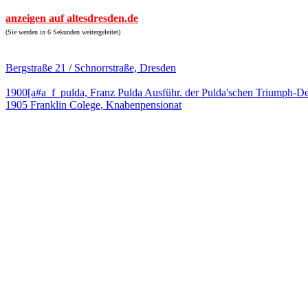
anzeigen auf altesdresden.de
(Sie werden in 6 Sekunden weitergeleitet)
Bergstraße 21 / Schnorrstraße, Dresden
1900[a#a_f_pulda, Franz Pulda Ausführ. der Pulda'schen Triumph-D
1905 Franklin Colege, Knabenpensionat