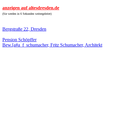
anzeigen auf altesdresden.de
(Sie werden in 6 Sekunden weitergeleitet)
Bergstraße 22, Dresden
Pension Schöpffer
Bew.[a#a_f_schumacher, Fritz Schumacher, Architekt