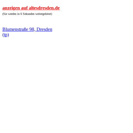
anzeigen auf altesdresden.de
(Sie werden in 6 Sekunden weitergeleitet)
Blumenstraße 98, Dresden
(tp)