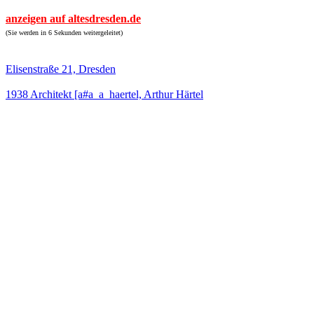
anzeigen auf altesdresden.de
(Sie werden in 6 Sekunden weitergeleitet)
Elisenstraße 21, Dresden
1938 Architekt [a#a_a_haertel, Arthur Härtel