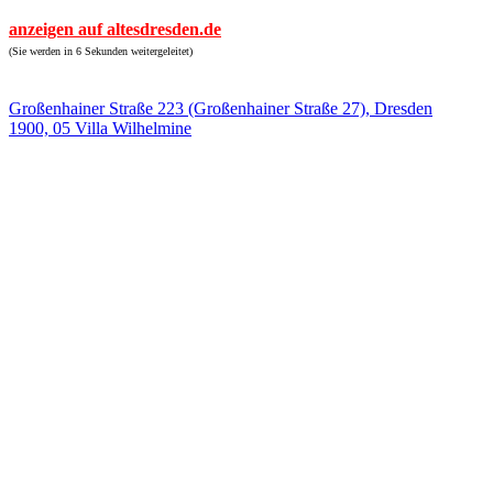
anzeigen auf altesdresden.de
(Sie werden in 6 Sekunden weitergeleitet)
Großenhainer Straße 223 (Großenhainer Straße 27), Dresden
1900, 05 Villa Wilhelmine