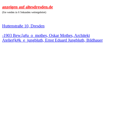
anzeigen auf altesdresden.de
(Sie werden in 6 Sekunden weitergeleitet)
Huttenstraße 10, Dresden
-1903 Bew.[a#a_o_mothes, Oskar Mothes, Architekt
Atelier[k#k_e_jungbluth, Ernst Eduard Jungbluth, Bildhauer