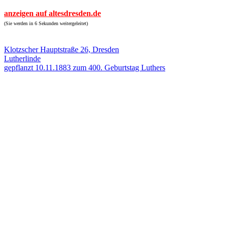
anzeigen auf altesdresden.de
(Sie werden in 6 Sekunden weitergeleitet)
Klotzscher Hauptstraße 26, Dresden
Lutherlinde
gepflanzt 10.11.1883 zum 400. Geburtstag Luthers