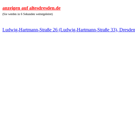
anzeigen auf altesdresden.de
(Sie werden in 6 Sekunden weitergeleitet)
Ludwig-Hartmann-Straße 26 (Ludwig-Hartmann-Straße 33), Dresde