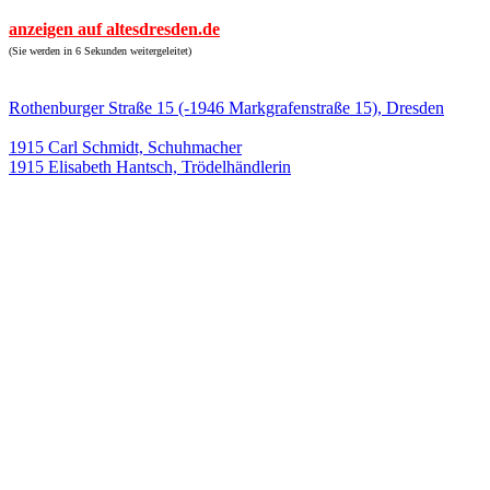
anzeigen auf altesdresden.de
(Sie werden in 6 Sekunden weitergeleitet)
Rothenburger Straße 15 (-1946 Markgrafenstraße 15), Dresden
1915 Carl Schmidt, Schuhmacher
1915 Elisabeth Hantsch, Trödelhändlerin