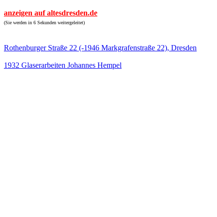
anzeigen auf altesdresden.de
(Sie werden in 6 Sekunden weitergeleitet)
Rothenburger Straße 22 (-1946 Markgrafenstraße 22), Dresden
1932 Glaserarbeiten Johannes Hempel