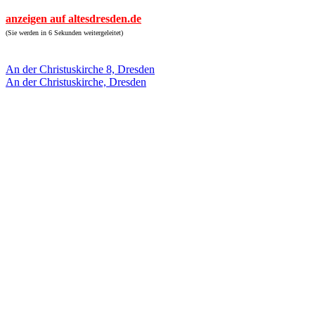
anzeigen auf altesdresden.de
(Sie werden in 6 Sekunden weitergeleitet)
An der Christuskirche 8, Dresden
An der Christuskirche, Dresden